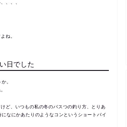
い、、、、
すよね。
かい日でした
うか。
ね。
すけど、いつもの私の冬のバスつの釣り方、とりあ
時になにかあたりのようなコンというショートバイ