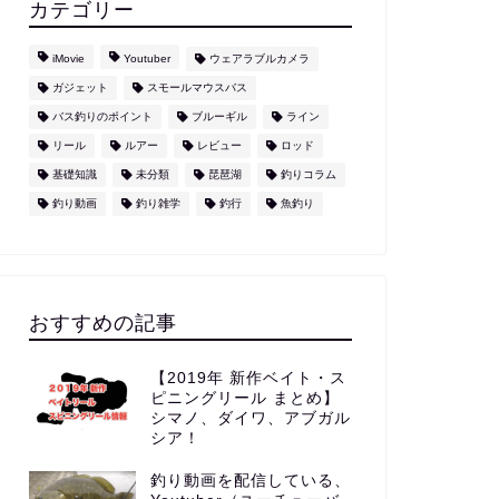
カテゴリー
iMovie
Youtuber
ウェアラブルカメラ
ガジェット
スモールマウスバス
バス釣りのポイント
ブルーギル
ライン
リール
ルアー
レビュー
ロッド
基礎知識
未分類
琵琶湖
釣りコラム
釣り動画
釣り雑学
釣行
魚釣り
おすすめの記事
【2019年 新作ベイト・ス
ピニングリール まとめ】
シマノ、ダイワ、アブガル
シア！
釣り動画を配信している、