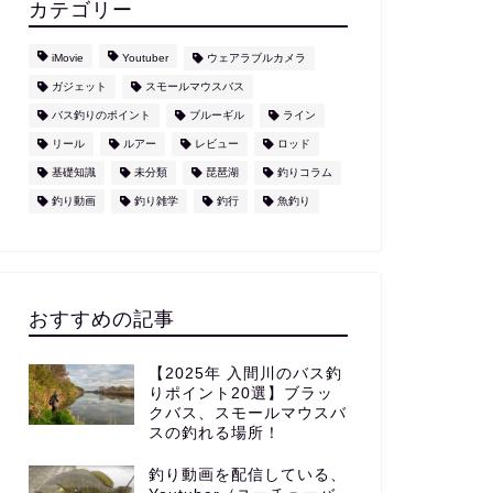
カテゴリー
iMovie
Youtuber
ウェアラブルカメラ
ガジェット
スモールマウスバス
バス釣りのポイント
ブルーギル
ライン
リール
ルアー
レビュー
ロッド
基礎知識
未分類
琵琶湖
釣りコラム
釣り動画
釣り雑学
釣行
魚釣り
おすすめの記事
【2025年 入間川のバス釣
りポイント20選】ブラッ
クバス、スモールマウスバ
スの釣れる場所！
釣り動画を配信している、