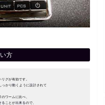
使い方
いリグが有効です。
、しっかり動くように設計されて
常のワームに比べ、
せることが出来るので、