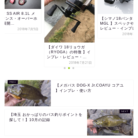
ワ SS AIR 8.1L メ
【シマノ18バンタム
テナンス・オーバーホ
MGL 】スペックや
 展開...
レビュー・インプレ
2018年7月5日
2018年3
【ダイワ 18リョウガ
（RYOGA）の特徴 】イ
ンプレ・レビュー・...
2018年7月21日
【メガバス DOG-X Jr.COAYU コアユ
】インプレ・使い方
【埼玉 おかっぱりのバス釣りポイントを
探して！】10月の記録