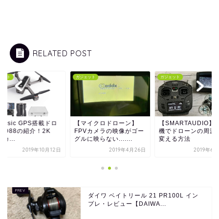
RELATED POST
ェット
ガジェット
ガジェット
tensic GPS搭載ドロ
【マイクロドローン】
【SMARTAUDIO】
 D88の紹介！2K
FPVカメラの映像がゴー
機でドローンの周波
Dカ...
グルに映らない.......
変える方法
2019年10月12日
2019年4月26日
2019年6
ダイワ ベイトリール 21 PR100L イン
プレ・レビュー【DAIWA...