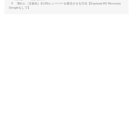
壊れた（文鎮化）ELRSレシーバーを復活させる方法【ExpressLRS Recovery
Dongleなしで】