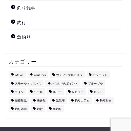
釣り雑学
釣行
魚釣り
カテゴリー
iMovie
Youtuber
ウェアラブルカメラ
ガジェット
スモールマウスバス
バス釣りのポイント
ブルーギル
ライン
リール
ルアー
レビュー
ロッド
基礎知識
未分類
琵琶湖
釣りコラム
釣り動画
釣り雑学
釣行
魚釣り