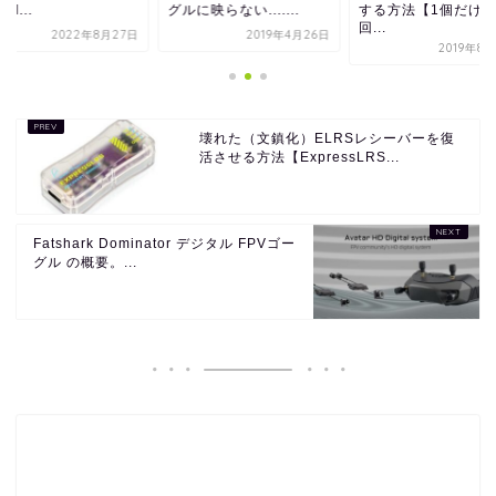
k I...
グルに映らない.......
する方法【1個だけ
回...
2022年8月27日
2019年4月26日
2019年8
壊れた（文鎮化）ELRSレシーバーを復
活させる方法【ExpressLRS...
Fatshark Dominator デジタル FPVゴー
グル の概要。...