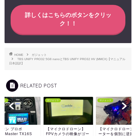
詳しくはこちらのボタンをクリッ
ク！！
HOME
ガジェット
TBS UNIFY PRO32 5G8 nanoとTBS UNIFY PRO32 HV (MMCX)【マニュアル
日本語訳】
RELATED POST
ェット
ガジェット
ガジェット
ローン プロポ
【マイクロドローン】
【マイクロドローン
dioMaster TX16S
FPVカメラの映像がゴー
ーターを個別に逆回