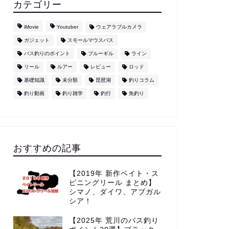
カテゴリー
iMovie
Youtuber
ウェアラブルカメラ
ガジェット
スモールマウスバス
バス釣りのポイント
ブルーギル
ライン
リール
ルアー
レビュー
ロッド
基礎知識
未分類
琵琶湖
釣りコラム
釣り動画
釣り雑学
釣行
魚釣り
おすすめの記事
【2019年 新作ベイト・ス
ピニングリール まとめ】
シマノ、ダイワ、アブガル
シア！
【2025年 荒川のバス釣り