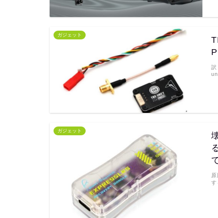
ガジェット
T
訳
un
ガジェット
る
原
す