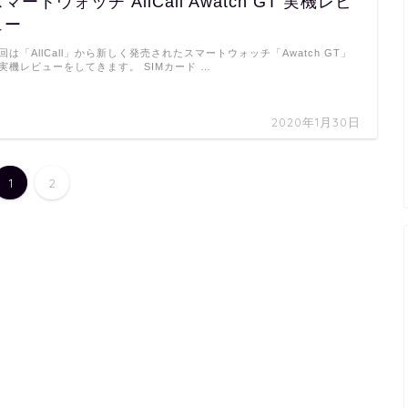
マートウォッチ AllCall Awatch GT 実機レビ
ュー
回は「AllCall」から新しく発売されたスマートウォッチ「Awatch GT」
実機レビューをしてきます。 SIMカード …
2020年1月30日
1
2