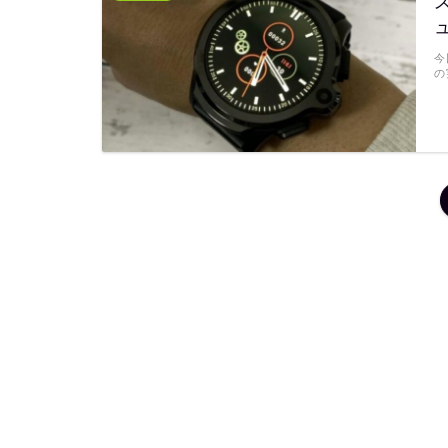
ス
今
の