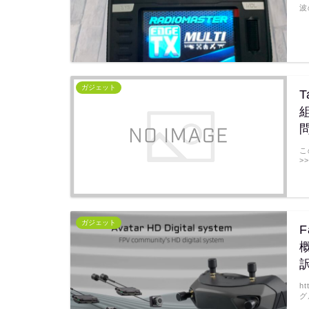
波
ガジェット
T
こ
>>
ガジェット
F
概
h
グ