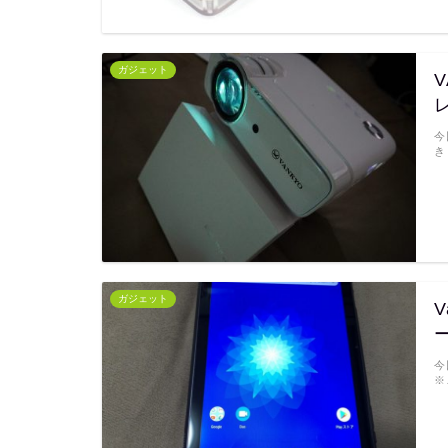
ガジェット
V
今
き
ガジェット
V
今
※