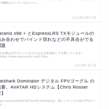
の種類などいろいろなバージ …
2022年8月27日
aranis x9d + とExpressLRS TXモジュールの
組み合わせでバインド切れなどの不具合がでる
問題
の記事は以下のページをそのまま日本語訳して引用しています↓
https://www.expresslrs.org/2.0/ha …
2022年7月7日
atshark Dominator デジタル FPVゴーグル の
要。AVATAR HDシステム【Chris Rosser
訳】
ttps://youtu.be/Rlh7bFXnxX0 Fatsharkは、新しいデジタルHD FPVゴー
ル …