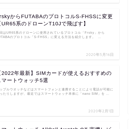
FrskyからFUTABAのプロトコルS-FHSSに変更
【UR65系のドローンT10Jで飛ばす】
回はUR65系のドローンに使用されているプロトコル「Frsky」から
UTABAのプロトコル「S-FHSS」に変える方法を紹介します。 …
2020年5月16日
【2022年最新】SIMカードが使えるおすすめの
スマートウォッチ5選
ップルウオッチなどはスマートフォンと連携することにより電話が可能に
ったりしますが、最近ではスマートウォッチ本体に「nano SIM」を …
2020年2月1日